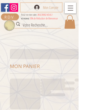
Mon Compte
Pour ne rien rater,
INSCRIVEZ-VOUS !
RDV
et recevez
10% de Réduction de Bienvenue
MON PANIER