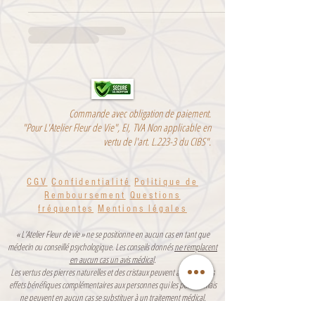
Commande avec obligation de paiement.
"Pour L'Atelier Fleur de Vie", EI,
TVA Non applicable en
vertu de l'art. L.223-3 du CIBS".
CGV
Confidentialité
Politique de
Remboursement
Questions
fréquentes
Men
tions légales
« L’Atelier Fleur de vie » ne se positionne en aucun cas en tant que
médecin ou conseillé psychologique. Les conseils donnés
ne remplacent
en aucun cas un avis médical
.
Les vertus des pierres naturelles et des cristaux peuvent apporter des
effets bénéfiques complémentaires aux personnes qui les portent mais
ne peuvent en aucun cas se substituer à un traitement médical.