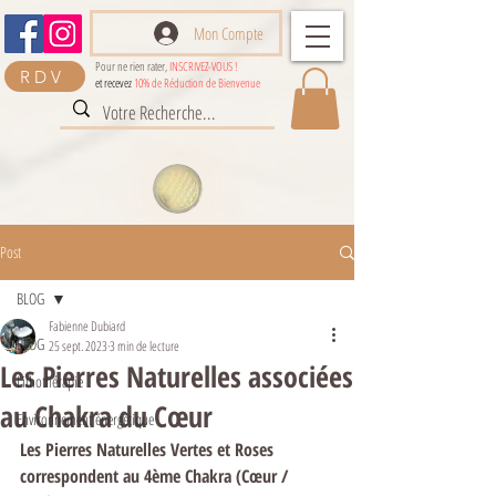
Mon Compte
Pour ne rien rater,
INSCRIVEZ-VOUS !
RDV
et recevez
10% de Réduction de Bienvenue
Post
BLOG
Fabienne Dubiard
BLOG
25 sept. 2023
3 min de lecture
Les Pierres Naturelles associées
Lithothérapie
au Chakra du Cœur
Environnement énergétique
Les Pierres Naturelles Vertes et Roses 
correspondent au 4ème Chakra (Cœur / 