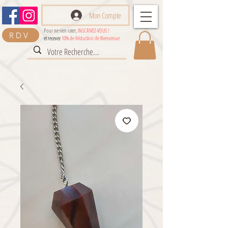
Mon Compte
Pour ne rien rater,
INSCRIVEZ-VOUS !
RDV
et recevez
10% de Réduction de Bienvenue