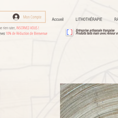
Mon Compte
Accueil
LITHOTHÉRAPIE
R
e rien rater,
INSCRIVEZ-VOUS !
Entreprise artisanale française
cevez
10% de Réduction de Bienvenue
Produits faits main avec Amour e