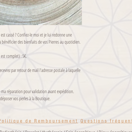
Prenez soin de vos Pierres 
Pour plus d'informations,
indications fournies avec 
 est cassé ? Confiez-le moi et je lui redonne une
à bénéficier des bienfaits de vos Pierres au quotidien.
est complet) : 5€.
cevrez par retour de mail l'adresse postale à laquelle
 ma réparation pour validation avant expédition.
 déposer vos perles à la Boutique.
Politique de Remboursement
Questions fréquen