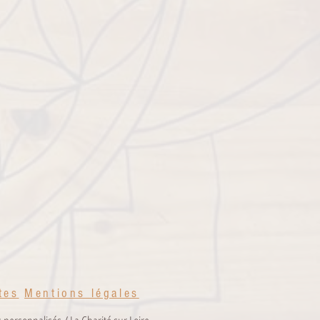
Naturelles, elles vous le rendront...
 consultez le
BLOG
et/ou consultez les
vos Pierres Naturelles.
tes
Men
tions légales