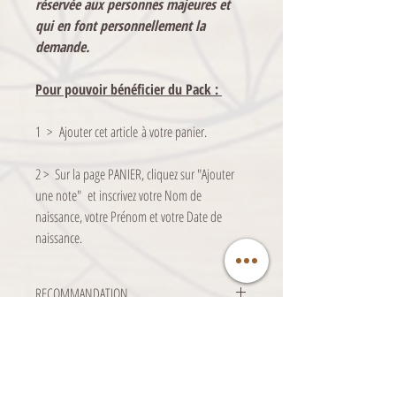
réservée aux personnes majeures et
qui en font personnellement la
demande.
Pour pouvoir bénéficier du Pack :
1 > Ajouter cet article à votre panier.
2 > Sur la page PANIER, cliquez sur "Ajouter
une note" et inscrivez votre Nom de
naissance, votre Prénom et votre Date de
naissance.
RECOMMANDATION
Les informations transmises par L’Atelier Fleur
de vie sont indicatives et n'engagent aucune
responsabilité.
L'Atelier Fleur de Vie ne se positionne en