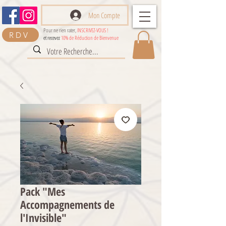
Mon Compte
Pour ne rien rater,
INSCRIVEZ-VOUS !
RDV
et recevez
10% de Réduction de Bienvenue
Pack "Mes
Accompagnements de
l'Invisible"