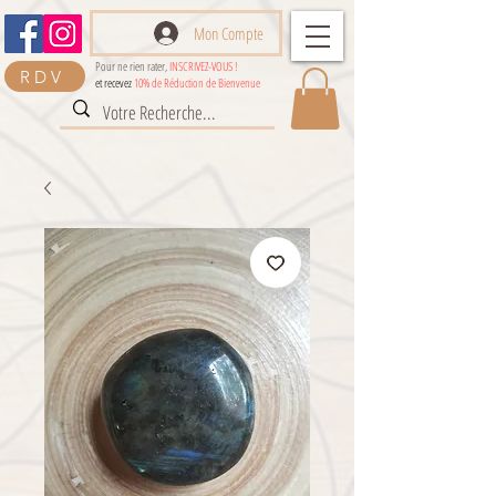
Mon Compte
Pour ne rien rater,
INSCRIVEZ-VOUS !
RDV
et recevez
10% de Réduction de Bienvenue