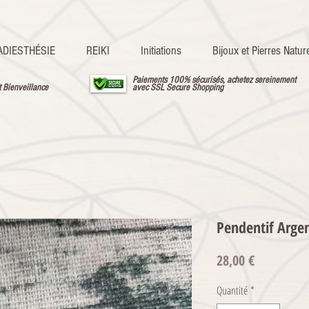
ADIESTHÉSIE
REIKI
Initiations
Bijoux et Pierres Nature
Paiements 100% sécurisés, achetez sereinement
t Bienveillance
avec SSL Secure Shopping
Pendentif Argen
Prix
28,00 €
Quantité
*