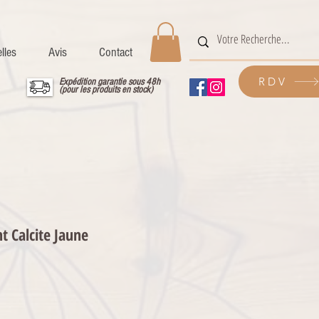
lles
Avis
Contact
RDV
Expédition garantie sous 48h
(pour les produits en stock)
t Calcite Jaune