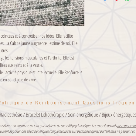
d'en optimiser l'efficacité.
Attention, certaines pierr
soyez attentifs aux recom
pas à me contacter.
coincées et à concrétiser nos idées. Elle facilite
Prenez soin de vos Pierres 
es. La Calcite jaune augmente l'estime de soi. Elle
Nettoyage : Eau clair
utres.
Soleil.
e les tensions musculaires et l'arthrite. Elle est
Pour plus d'informations,
ées aux reins et à la vessie.
indications fournies avec 
e l'activité physique et intellectuelle. Elle Renforce le
 en soi et joie de vivre.
Politique de Remboursement
Questions fréquen
/ Radiesthésie / Bracelet Lithothérapie / Soin énergétique / Bijoux énergétique
se positionne en aucun cas en tant que médecin ou conseillé psychologique. Les conseils donnés
ne remplacent 
x peuvent apporter des effets bénéfiques complémentaires aux personnes qui les portent mais
ne peuvent en 