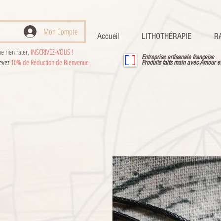
Mon Compte
Accueil
LITHOTHÉRAPIE
R
e rien rater,
INSCRIVEZ-VOUS !
Entreprise artisanale française
cevez
10% de Réduction de Bienvenue
Produits faits main avec Amour e