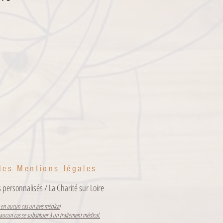
es ne supportent pas certains éléments,
mandations et en cas de doute, n'hésitez
Naturelles, elles vous le rendront...
e. / Rechargement : Lumière du
 consultez le
BLOG
et/ou consultez les
vos Pierres Naturelles.
tes
Men
tions légales
s personnalisés / La Charité sur Loire
en aucun cas un avis médical
.
aucun cas se substituer à un traitement médical.