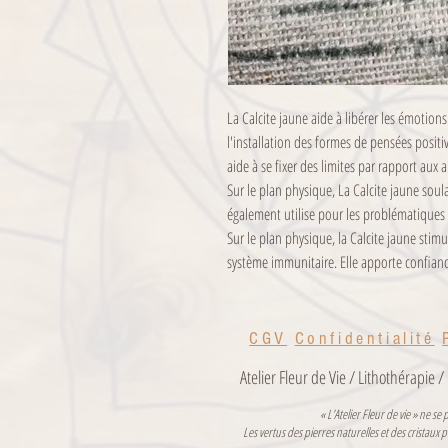
La Calcite jaune aide à libérer les émotions 
l'installation des formes de pensées positiv
aide à se fixer des limites par rapport aux a
Sur le plan physique, La Calcite jaune soulag
également utilise pour les problématiques li
Sur le plan physique, la Calcite jaune stimul
système immunitaire. Elle apporte confiance
CGV
Confidentialité
Atelier Fleur de Vie / Lithothérapie 
« L’Atelier Fleur de vie » ne 
Les vertus des pierres naturelles et des cristau