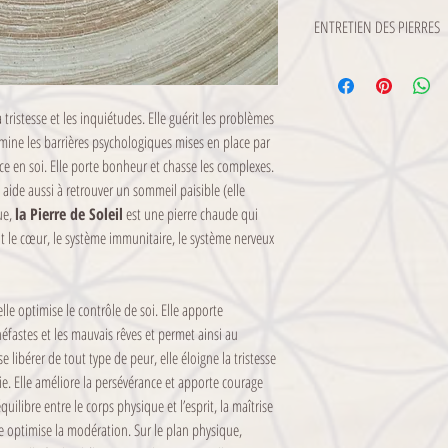
restant à votre charge.
La Lithothérapie ne peut 
ENTRETIEN DES PIERRES
et/ou un avis médical, el
bénéfiques complémentair
A réception de votre colis,
émotionnel, mental et spir
accompagné de sa méthod
d'en optimiser l'efficacité.
 tristesse et les inquiétudes. Elle guérit les problèmes
Attention, certaines pierr
élimine les barrières psychologiques mises en place par
soyez attentifs aux recom
e en soi. Elle porte bonheur et chasse les complexes.
pas à me contacter.
e aide aussi à retrouver un sommeil paisible (elle
Prenez soin de vos Pierres 
ue,
la Pierre de Soleil
est une pierre chaude qui
Nettoyage : Eau clair
ent le cœur, le système immunitaire, le système nerveux
Soleil.
Pour plus d'informations,
indications fournies avec 
elle optimise le contrôle de soi. Elle apporte
néfastes et les mauvais rêves et permet ainsi au
e libérer de tout type de peur, elle éloigne la tristesse
ie. Elle améliore la persévérance et apporte courage
équilibre entre le corps physique et l’esprit, la maîtrise
le optimise la modération. Sur le plan physique,