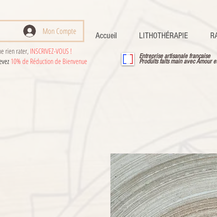
Mon Compte
Accueil
LITHOTHÉRAPIE
R
e rien rater,
INSCRIVEZ-VOUS !
Entreprise artisanale française
cevez
10% de Réduction de Bienvenue
Produits faits main avec Amour e