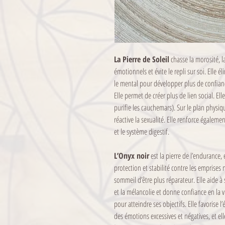
La Pierre de Soleil
chasse la morosité, la
émotionnels et évite le repli sur soi. Elle 
le mental pour développer plus de confianc
Elle permet de créer plus de lien social. Ell
purifie les cauchemars). Sur le plan physiq
réactive la sexualité. Elle renforce égalem
et le système digestif.
L’Onyx noir
est la pierre de l’endurance, 
protection et stabilité contre les emprises 
sommeil d’être plus réparateur. Elle aide à s
et la mélancolie et donne confiance en la v
pour atteindre ses objectifs. Elle favorise l’
des émotions excessives et négatives, et el