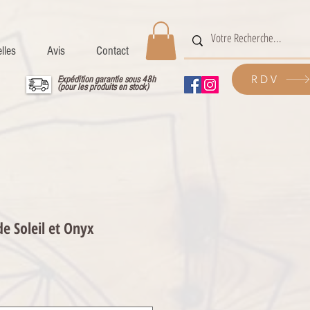
lles
Avis
Contact
RDV
Expédition garantie sous 48h
(pour les produits en stock)
de Soleil et Onyx